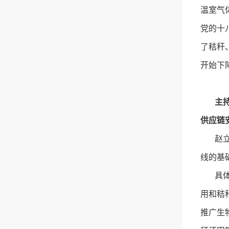
温室气
党的十
了秸秆
开始下
主
供应链
赵立欣
线的基
具体实
用和秸
推广生