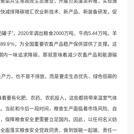
、鱼菜共生等高效生态渔业，开展贝类藻类养殖，实现渔
加快减排降碳增汇农业新技术、新产品、新装备研发，促
”，2020年调出粮食2000万吨、牛肉5.44万吨、羊
2％和89.9％，为全国重要农畜产品稳产保供提供了支撑。这
期内一味追求降碳，那就意味着减少农畜产品和能源输
生产力，也不是不排放，而是要走生态优先、绿色低碳的
着要有化肥、农药、农机投入，这些都将带来温室气体
一。当前和今后一段时间，粮食生产面临着市场风险、自
验，保障粮食安全更需要立足国内。因此，以任何名义妨
要全面落实粮食安全党政同责，做到饭碗一起端、责任一