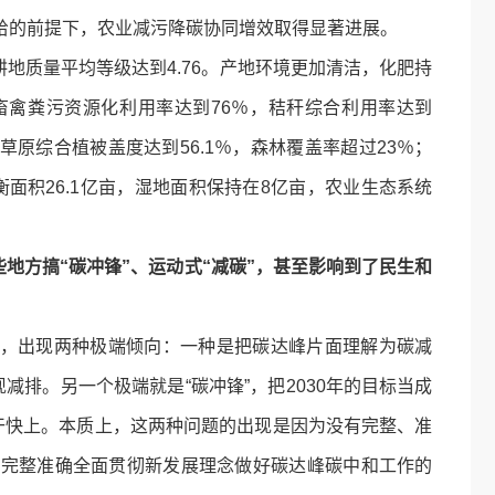
给的前提下，农业减污降碳协同增效取得显著进展。
质量平均等级达到4.76。产地环境更加清洁，化肥持
畜禽粪污资源化利用率达到76％，秸秆综合利用率达到
草原综合植被盖度达到56.1％，森林覆盖率超过23％；
平衡面积26.1亿亩，湿地面积保持在8亿亩，农业生态系统
地方搞“碳冲锋”、运动式“减碳”，甚至影响到了民生和
，出现两种极端倾向：一种是把碳达峰片面理解为碳减
减排。另一个极端就是“碳冲锋”，把2030年的目标当成
干快上。本质上，这两种问题的出现是因为没有完整、准
于完整准确全面贯彻新发展理念做好碳达峰碳中和工作的