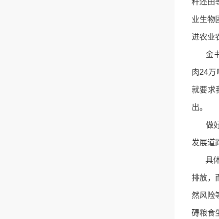
秆还田
业生物
进农业
金书秦
肉24万
就要求
出。
做好“
发展道
具体到
排放，
然风险
碍粮食