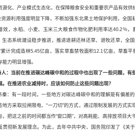
资源化、产业模式生态化，在保障粮食安全和重要农产品有效供
源利用强度明显下降，不断加强东北黑土地保护利用，全国耕地
增效，水稻、小麦、玉米三大粮食作物化肥利用率达40.2％，
6％。生态系统建设稳步推进，推进退耕还林还草、退牧还草，全国
五”累计完成造林5.45亿亩，落实草畜禁牧面积12.1亿亩，草畜
存能力明显增强。
持人：当前在推进碳达峰碳中和的过程中也出现了一些问题，有些
展。在推进农业减排时，应该如何防止这些问题出现？
：有一段时间，一些地方对碳达峰碳中和的理解是有偏差的
些地方采取拉闸限电、“一刀切”的方式，通过限制发展的方式实现
标，把这之前的时间都当作“窗口期”，对高耗能、高排放项目大
面贯彻新发展理念。为此，去年中共中央、国务院印发了《关