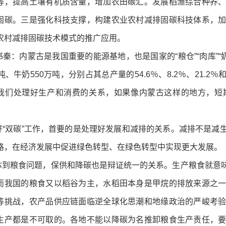
等，提高土壤有机质含量，增加农田碳汇。发展稻渔综合种养
固碳。三是强化科技支撑，构建农业农村减排固碳科技体系，
农村减排固碳技术模式的推广应用。
：内蒙古是我国重要的能源基地，也是国家的“粮仓”“肉库”“奶罐子
吨、牛奶550万吨，分别占其总产量的54.6％、8.2％、21.
我们处理好生产和消费的关系，如果像内蒙古这样的地方，短
双碳”工作，首要的是处理好发展和减排的关系。减排不是减
路，在经济发展中促进绿色转型、在绿色转型中实现更大发展。
粮食问题，保供和降碳也是辩证统一的关系。生产粮食就意味
而我国的粮食又以稻谷为主，水稻田本身是甲烷的排放来源之
等挑战，农产品供应链面临逆全球化思潮和地缘政治的严峻考
生产都是不可取的。各地不能以降碳为名推卸粮食生产责任，