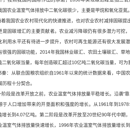
我国农业温室气体排放中二氧化碳很少，主要是甲烷和氧化亚氮
我国农业农村现代化的快速推进，也对农业农村减排固碳提出
更是固碳增汇的主要贡献者。农业减污降碳仍有很多潜力可挖
化利用水平还有待进一步提升，农村可再生能源还有很大发展
有很强的固碳功能，2014年我国林业碳汇、农田土壤碳汇、草地碳汇
5亿吨二氧化碳当量，每年创造碳汇超过10亿吨二氧化碳当量，可
：从联合国粮农组织自1961年以来的统计数据来看，中国
展历程十分契合。
段是改革开放之前，农业温室气体排放量平稳增长。沿袭“靠
源于人口增加带来的开垦面积和强度的增长。从1961年到19
9亿吨增长到4.07亿吨。第二阶段是改革开放至20世纪90年代
业温室气体排放量快速增长，1996年农业温室气体排放量增长到8