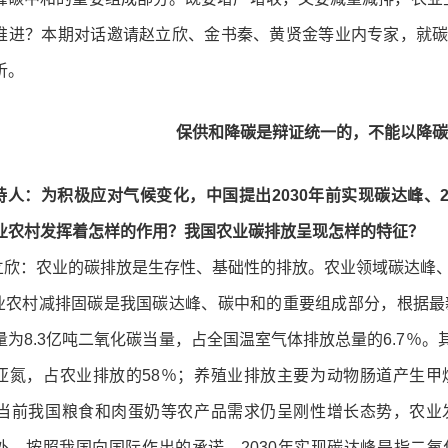
推进？本期对话邀请赵立欣、金书秦、黄贤金等业内专家，就
析。
保供和降碳是辩证统一的，不能以降碳
持人：为积极应对气候变化，中国提出2030年前实现碳达峰、2
业农村发挥着怎样的作用？我国农业碳排放呈现怎样的特征？
：农业的碳排放是生存性、基础性的排放。农业领域碳达峰、
村减排固碳是我国碳达峰、碳中和的重要组成部分，根据最新
量为8.3亿吨二氧化碳当量，占全国温室气体排放总量的6.7％
亚氮，占农业排放的58％；养殖业排放主要为动物肠道产生
。当前我国粮食和肉蛋奶等农产品需求仍呈刚性增长态势，农
外，按照我国向国际作出的承诺，2030年实现碳达峰是指二