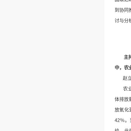
到协同
讨与分
主
中，农
赵立欣
农业农
体排放
放氧化
42％
给。此