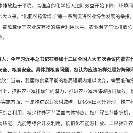
体排放趋于平稳。高强度的化学投入边际效益开始下降，环境
八大以来，“化肥农药零增长”等一系列促进农业绿色发展的举措
、畜禽粪便等农业废弃物的综合利用水平。农业温室气体排放总量从19
降。
持人：今年习近平总书记在参加十三届全国人大五次会议内蒙古
安全、粮食安全。具体到粮食问题，您认为应该怎样处理好降碳
：当前，我国粮食紧平衡的格局短期内难以改变，需要准确把
础上，挖掘农业减排增汇的潜力，推进农业减污降碳协同增效，
施方面，一是推进农业农村减碳，优化稻田水分管理，推广科
秆综合利用，减少种养环节温室气体排放。推广绿色节能农机
物质能、光能等综合开发利用，抵扣化石能源排放。二是提升