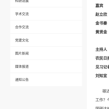
科研进展
嘉宾
学术交流
赵立欣
金书秦
合作交流
黄贤金
党建文化
主持人
图片新闻
农民日
媒体报道
见习记
刘知宜
通知公告
碳达峰
工作？
国碳达