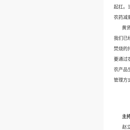
起扛。
农药减
黄贤金
我们已
焚烧的
要通过
农产品
管理方
主持人
赵立欣