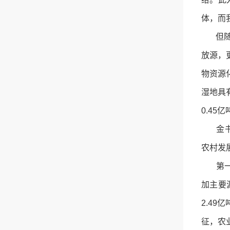
体，而
但随着
放源，
物资源
湿地具
0.4
金书秦
农村发
第一阶
加主要
2.4
征，农