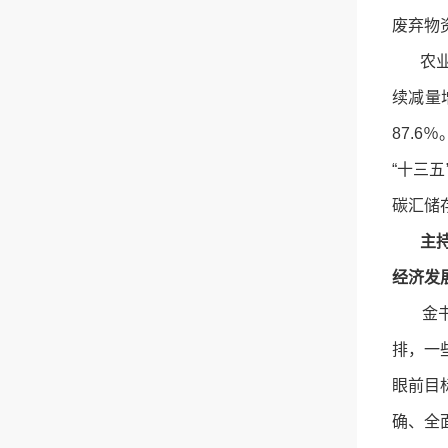
废弃物
农业资
续减量
87.
“十三
碳汇储
主
经济发
金书秦
排，一
眼前目
确、全