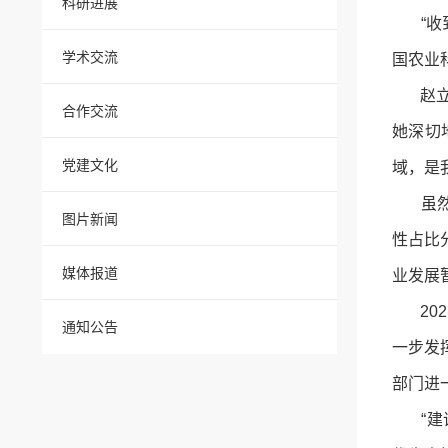
科研进展
“收到
学术交流
国农业
赵立欣
合作交流
她深切
党建文化
域，是
虽然女
图片新闻
性占比
媒体报道
业发展
202
通知公告
一步发
部门进
“建议