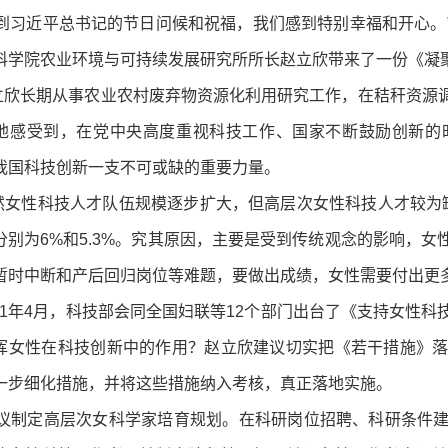
习近平总书记的节日问候和祝福，我们感到特别幸福和开心。
科学院农业环境与可持续发展研究所所长赵立欣带来了一份《凝聚
长期从事农业农村废弃物资源化利用研究工作，在秸秆资源调
地感受到，在党中央高度重视科技工作、国家不断鼓励创新的
我国科技创新一支不可或缺的重要力量。
性科技人才队伍规模逐步扩大，但高层次女性科技人才较为缺乏
分别为6%和5.3%。究其原因，主要是受到传统观念的影响，
暂时中断和产后回归岗位等难题，要做出成绩，女性需要付出更多
1年4月，科技部会同全国妇联等12个部门出台了《支持女性科
挥女性在科技创新中的作用？赵立欣建议切实把《若干措施》
一步细化措施，并将这些措施纳入考核，真正落地实施。
制定高层次女科学家培育规划。在科研岗位招聘、科研条件建