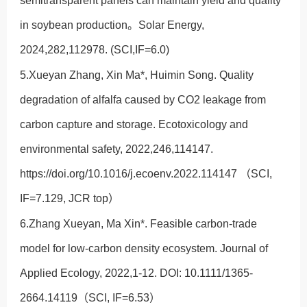
semitransparent panels can maintain yield and quality
in soybean production。Solar Energy,
2024,282,112978. (SCI,IF=6.0)
5.Xueyan Zhang, Xin Ma*, Huimin Song. Quality
degradation of alfalfa caused by CO2 leakage from
carbon capture and storage. Ecotoxicology and
environmental safety, 2022,246,114147.
https://doi.org/10.1016/j.ecoenv.2022.114147 （SCI,
IF=7.129, JCR top）
6.Zhang Xueyan, Ma Xin*. Feasible carbon-trade
model for low-carbon density ecosystem. Journal of
Applied Ecology, 2022,1-12. DOI: 10.1111/1365-
2664.14119（SCI, IF=6.53）