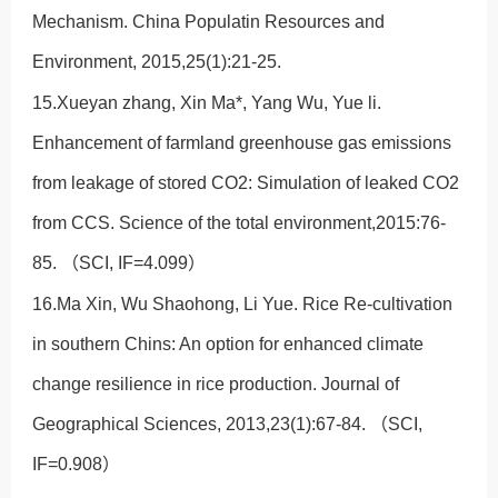
Mechanism. China Populatin Resources and
Environment, 2015,25(1):21-25.
15.Xueyan zhang, Xin Ma*, Yang Wu, Yue li.
Enhancement of farmland greenhouse gas emissions
from leakage of stored CO2: Simulation of leaked CO2
from CCS. Science of the total environment,2015:76-
85. （SCI, IF=4.099）
16.Ma Xin, Wu Shaohong, Li Yue. Rice Re-cultivation
in southern Chins: An option for enhanced climate
change resilience in rice production. Journal of
Geographical Sciences, 2013,23(1):67-84. （SCI,
IF=0.908）