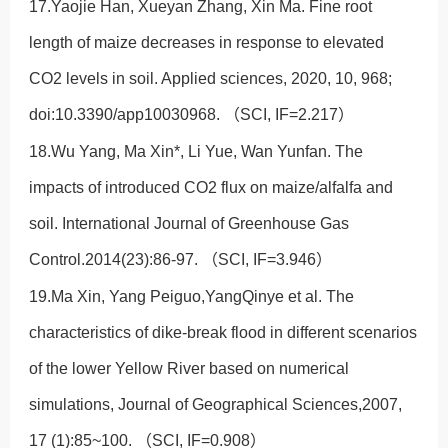
17.Yaojie Han, Xueyan Zhang, Xin Ma. Fine root
length of maize decreases in response to elevated
CO2 levels in soil. Applied sciences, 2020, 10, 968;
doi:10.3390/app10030968. （SCI, IF=2.217）
18.Wu Yang, Ma Xin*, Li Yue, Wan Yunfan. The
impacts of introduced CO2 flux on maize/alfalfa and
soil. International Journal of Greenhouse Gas
Control.2014(23):86-97. （SCI, IF=3.946）
19.Ma Xin, Yang Peiguo,YangQinye et al. The
characteristics of dike-break flood in different scenarios
of the lower Yellow River based on numerical
simulations, Journal of Geographical Sciences,2007,
17 (1):85~100. （SCI, IF=0.908）