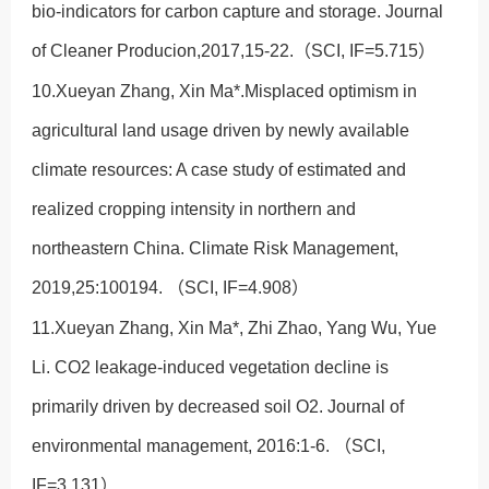
bio-indicators for carbon capture and storage. Journal
of Cleaner Producion,2017,15-22.（SCI, IF=5.715）
10.Xueyan Zhang, Xin Ma*.Misplaced optimism in
agricultural land usage driven by newly available
climate resources: A case study of estimated and
realized cropping intensity in northern and
northeastern China. Climate Risk Management,
2019,25:100194. （SCI, IF=4.908）
11.Xueyan Zhang, Xin Ma*, Zhi Zhao, Yang Wu, Yue
Li. CO2 leakage-induced vegetation decline is
primarily driven by decreased soil O2. Journal of
environmental management, 2016:1-6. （SCI,
IF=3.131）