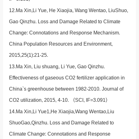
12.Ma Xin,Li Yue, He Xiaojia, Wang Wentao, LiuShuo,
Gao Qinzhu. Loss and Damage Related to Climate
Change: Connotations and Response Mechanism.
China Population Resources and Environment,
2015,25(1):21-25.
13.Ma Xin, Liu shuang, Li Yue, Gao Qinzhu.
Effectiveness of gaseous CO2 fertilizer application in
China`s greenhouse between 1982-2010. Journal of
CO2 utilization, 2015, 4-10. （SCI, IF=3.091）
14.Ma Xin,Li Yue1,He Xiaojia,Wang Wentao,Liu
ShuoGao,Qinzhu. Loss and Damage Related to
Climate Change: Connotations and Response