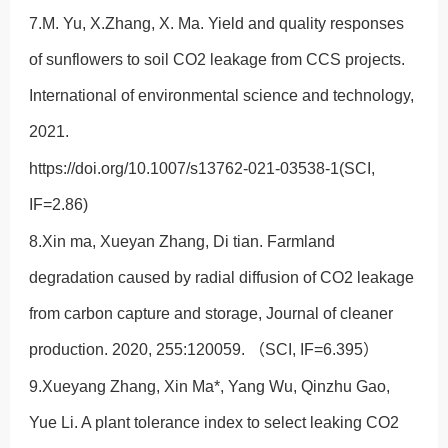
7.M. Yu, X.Zhang, X. Ma. Yield and quality responses
of sunflowers to soil CO2 leakage from CCS projects.
International of environmental science and technology,
2021.
https://doi.org/10.1007/s13762-021-03538-1(SCI,
IF=2.86)
8.Xin ma, Xueyan Zhang, Di tian. Farmland
degradation caused by radial diffusion of CO2 leakage
from carbon capture and storage, Journal of cleaner
production. 2020, 255:120059. （SCI, IF=6.395）
9.Xueyang Zhang, Xin Ma*, Yang Wu, Qinzhu Gao,
Yue Li. A plant tolerance index to select leaking CO2