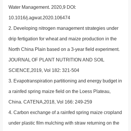
Water Management. 2020,9 DOI:
10.1016/j.agwat.2020.106474
2. Developing nitrogen management strategies under
drip fertigation for wheat and maize production in the
North China Plain based on a 3-year field experiment.
JOURNAL OF PLANT NUTRITION AND SOIL
SCIENCE,2019, Vol 182: 321-504
3. Evapotranspiration partitioning and energy budget in
a rainfed spring maize field on the Loess Plateau,
China. CATENA,2018, Vol 166: 249-259
4. Carbon exchange of a rainfed spring maize cropland
under plastic film mulching with straw returning on the