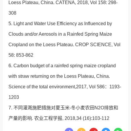
Loess Plateau, China. CATENA, 2018, Vol 158: 298-
308
5. Light and Water Use Efficiency as Influenced by
Clouds and/or Aerosols in a Rainfed Spring Maize
Cropland on the Loess Plateau. CROP SCIENCE, Vol
58: 853-862
6. Carbon budget of a rainfed spring maize cropland
with straw returning on the Loess Plateau, China.
Science of the total environment,2017, Vol 586：1193-
1203
7. 不同灌溉施肥措施对夏玉米-冬小麦农田N2O排放和
产量的影响. 农业工程学报, 2018,34 (16):103-112